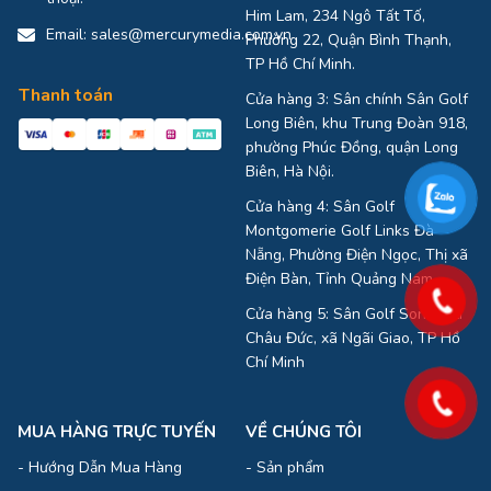
Him Lam, 234 Ngô Tất Tố,
Email:
sales@mercurymedia.com.vn
Phường 22, Quận Bình Thạnh,
TP Hồ Chí Minh.
Thanh toán
Cửa hàng 3: Sân chính Sân Golf
Long Biên, khu Trung Đoàn 918,
phường Phúc Đồng, quận Long
Biên, Hà Nội.
Cửa hàng 4: Sân Golf
Montgomerie Golf Links Đà
Nẵng, Phường Điện Ngọc, Thị xã
Điện Bàn, Tỉnh Quảng Nam
Cửa hàng 5: Sân Golf Sonadezi
Châu Đức, xã Ngãi Giao, TP Hồ
Chí Minh
MUA HÀNG TRỰC TUYẾN
VỀ CHÚNG TÔI
-
Hướng Dẫn Mua Hàng
-
Sản phẩm