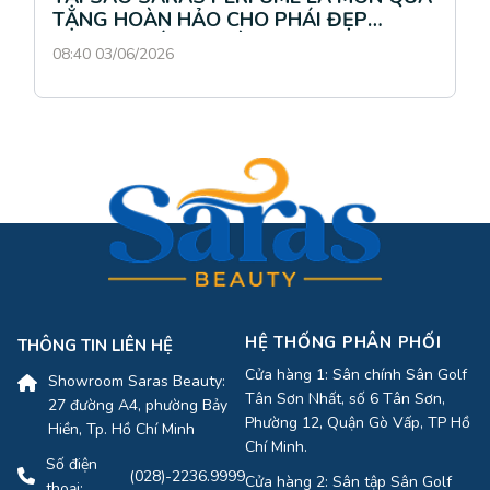
TẶNG HOÀN HẢO CHO PHÁI ĐẸP
TRONG THÁNG 4 NÀY?
08:40 03/06/2026
HỆ THỐNG PHÂN PHỐI
THÔNG TIN LIÊN HỆ
Cửa hàng 1: Sân chính Sân Golf
Showroom Saras Beauty:
Tân Sơn Nhất, số 6 Tân Sơn,
27 đường A4, phường Bảy
Phường 12, Quận Gò Vấp, TP Hồ
Hiền, Tp. Hồ Chí Minh
Chí Minh.
Số điện
(028)-2236.9999
Cửa hàng 2: Sân tập Sân Golf
thoại: