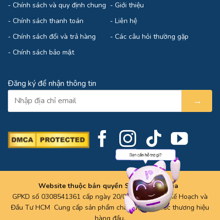
-
Chính sách và quy định chung
-
Giới thiệu
-
Chính sách thanh toán
-
Liên hệ
-
Chính sách đổi và trả hàng
-
Các câu hỏi thường gặp
-
Chính sách bảo mật
Đăng ký để nhận thông tin
→
Website thuộc bản quyền Sao Thủy Media
GPKD số 0308541361 cấp ngày 20/04/2009 tại Sở Kế Hoạch và
Đầu Tư HCM Cung cấp sản phẩm chất lượng từ các thương hiệu
hàng đầu.