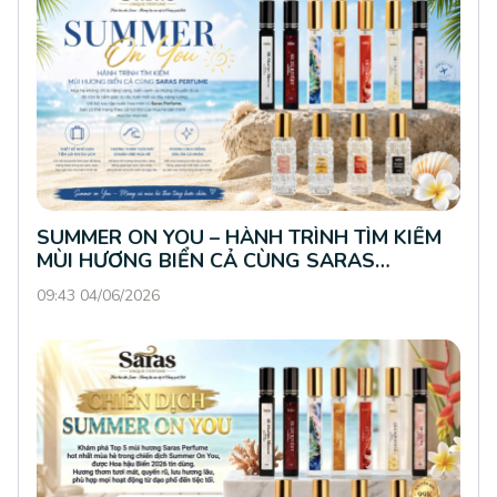
SUMMER ON YOU – HÀNH TRÌNH TÌM KIẾM
MÙI HƯƠNG BIỂN CẢ CÙNG SARAS
PERFUME
09:43 04/06/2026