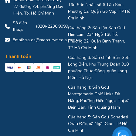
Tân Sơn Nhất, số 6 Tân Sơn,
27 đường A4, phường Bảy
Phường 12, Quận Gò Vấp, TP Hồ
Hiền, Tp. Hồ Chí Minh
Chí Minh.
Số điện
(028)-2236.9999
Cửa hàng 2: Sân tập Sân Golf
thoại:
Him Lam, 234 Ngô Tất Tố,
Email:
sales@mercurymedia.com.vn
Phường 22, Quận Bình Thạnh,
TP Hồ Chí Minh.
Thanh toán
Cửa hàng 3: Sân chính Sân Golf
Long Biên, khu Trung Đoàn 918,
phường Phúc Đồng, quận Long
Biên, Hà Nội.
Cửa hàng 4: Sân Golf
Montgomerie Golf Links Đà
Nẵng, Phường Điện Ngọc, Thị xã
Điện Bàn, Tỉnh Quảng Nam
Cửa hàng 5: Sân Golf Sonadezi
Châu Đức, xã Ngãi Giao, TP Hồ
Chí Minh