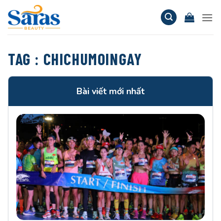
Bỏ
qua
nội
dung
TAG :
CHICHUMOINGAY
Bài viết mới nhất