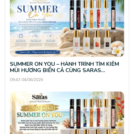
SUMMER ON YOU – HÀNH TRÌNH TÌM KIẾM
MÙI HƯƠNG BIỂN CẢ CÙNG SARAS
PERFUME
09:43 04/06/2026