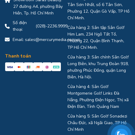
Tân Sơn Nhất, số 6 Tân Sơn,
27 đường A4, phường Bảy
Phường 12, Quận Gò Vấp, TP Hồ
Hiền, Tp. Hồ Chí Minh
Chí Minh.
Số điện
(028)-2236.9999
Cửa hàng 2: Sân tập Sân Golf
thoại:
Him Lam, 234 Ngô Tất Tố,
Email:
sales@mercurymedia.com.vn
Phường 22, Quận Bình Thạnh,
TP Hồ Chí Minh.
Thanh toán
Cửa hàng 3: Sân chính Sân Golf
Long Biên, khu Trung Đoàn 918,
phường Phúc Đồng, quận Long
Biên, Hà Nội.
Cửa hàng 4: Sân Golf
Montgomerie Golf Links Đà
Nẵng, Phường Điện Ngọc, Thị xã
Điện Bàn, Tỉnh Quảng Nam
Cửa hàng 5: Sân Golf Sonadezi
Châu Đức, xã Ngãi Giao, TP Hồ
Chí Minh