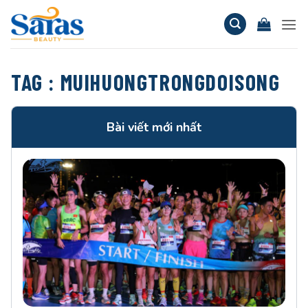
Bỏ
qua
nội
dung
TAG :
MUIHUONGTRONGDOISONG
Bài viết mới nhất