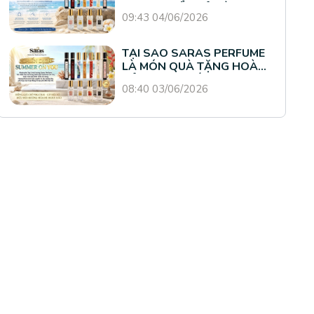
HƯƠNG BIỂN CẢ CÙNG
09:43 04/06/2026
SARAS PERFUME
TẠI SAO SARAS PERFUME
LÀ MÓN QUÀ TẶNG HOÀN
HẢO CHO PHÁI ĐẸP
08:40 03/06/2026
TRONG THÁNG 4 NÀY?