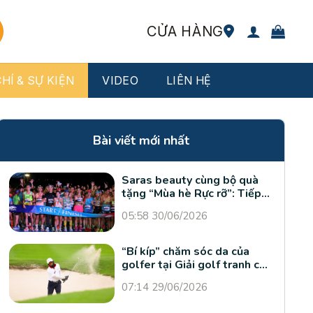
CỬA HÀNG
HÍ & SỰ KIỆN
VIDEO
LIÊN HỆ
Bài viết mới nhất
Saras beauty cùng bộ quà
tặng “Mùa hè Rực rỡ”: Tiếp
sức runner, bứt phá giới hạn
05:58 30/06/2026
“Bí kíp” chăm sóc da của
golfer tại Giải golf tranh cúp
VTV Times lần thứ II
07:14 29/06/2026