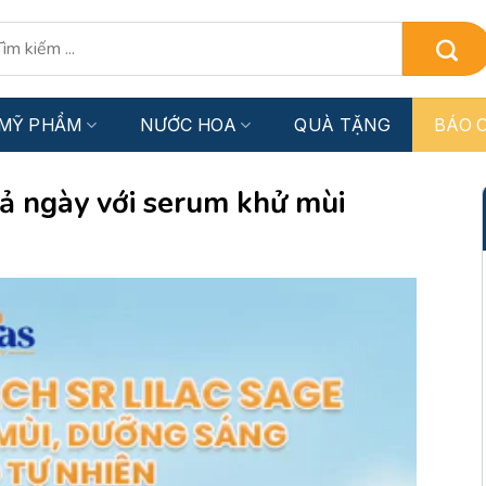
:
MỸ PHẨM
NƯỚC HOA
QUÀ TẶNG
BÁO C
cả ngày với serum khử mùi