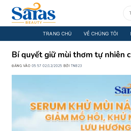
Bỏ
Tìm
qua
kiếm
nội
dung
TRANG CHỦ
VỀ CHÚNG TÔI
Bí quyết giữ mùi thơm tự nhiên 
ĐĂNG VÀO
05:57 02/12/2025
BỞI
TN823