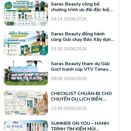
Saras Beauty công bố
chương trình ưu đãi đặc biệt
tại Giải chạy Báo Xây dựng
04:14 26/06/2026
Running 2026
Saras Beauty đồng hành
cùng Giải chạy Báo Xây dựng
Running 2026 tại Vũng Tàu
03:38 26/06/2026
Saras Beauty tham dự Giải
Golf tranh cúp VTV Times
2026
08:08 24/06/2026
CHECKLIST CHUẨN BỊ CHO
CHUYẾN DU LỊCH BIỂN:
KHÔNG THỂ THIẾU SARAS
10:49 06/06/2026
PERFUME
SUMMER ON YOU – HÀNH
TRÌNH TÌM KIẾM MÙI