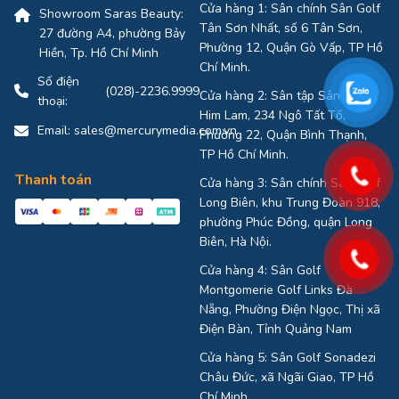
Cửa hàng 1: Sân chính Sân Golf
Showroom Saras Beauty:
Tân Sơn Nhất, số 6 Tân Sơn,
27 đường A4, phường Bảy
Phường 12, Quận Gò Vấp, TP Hồ
Hiền, Tp. Hồ Chí Minh
Chí Minh.
Số điện
(028)-2236.9999
Cửa hàng 2: Sân tập Sân Golf
thoại:
Him Lam, 234 Ngô Tất Tố,
Email:
sales@mercurymedia.com.vn
Phường 22, Quận Bình Thạnh,
TP Hồ Chí Minh.
Thanh toán
Cửa hàng 3: Sân chính Sân Golf
Long Biên, khu Trung Đoàn 918,
phường Phúc Đồng, quận Long
Biên, Hà Nội.
Cửa hàng 4: Sân Golf
Montgomerie Golf Links Đà
Nẵng, Phường Điện Ngọc, Thị xã
Điện Bàn, Tỉnh Quảng Nam
Cửa hàng 5: Sân Golf Sonadezi
Châu Đức, xã Ngãi Giao, TP Hồ
Chí Minh