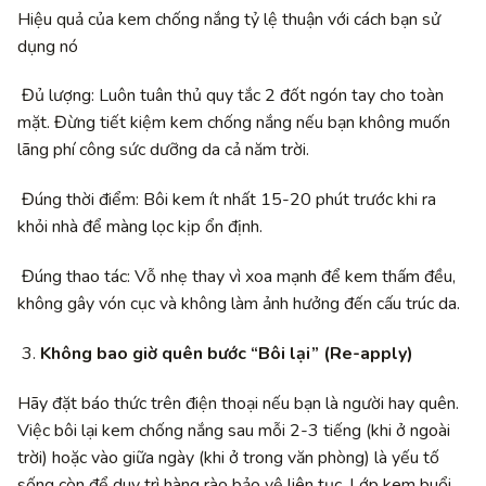
Hiệu quả của kem chống nắng tỷ lệ thuận với cách bạn sử
dụng nó
Đủ lượng: Luôn tuân thủ quy tắc 2 đốt ngón tay cho toàn
mặt. Đừng tiết kiệm kem chống nắng nếu bạn không muốn
lãng phí công sức dưỡng da cả năm trời.
Đúng thời điểm: Bôi kem ít nhất 15-20 phút trước khi ra
khỏi nhà để màng lọc kịp ổn định.
Đúng thao tác: Vỗ nhẹ thay vì xoa mạnh để kem thấm đều,
không gây vón cục và không làm ảnh hưởng đến cấu trúc da.
Không bao giờ quên bước “Bôi lại” (Re-apply)
Hãy đặt báo thức trên điện thoại nếu bạn là người hay quên.
Việc bôi lại kem chống nắng sau mỗi 2-3 tiếng (khi ở ngoài
trời) hoặc vào giữa ngày (khi ở trong văn phòng) là yếu tố
sống còn để duy trì hàng rào bảo vệ liên tục. Lớp kem buổi