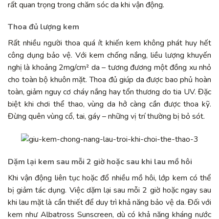
rất quan trọng trong chăm sóc da khi vận động.
Thoa đủ lượng kem
Rất nhiều người thoa quá ít khiến kem không phát huy hết
công dụng bảo vệ. Với kem chống nắng, liều lượng khuyến
nghị là khoảng 2mg/cm² da – tương đương một đồng xu nhỏ
cho toàn bộ khuôn mặt. Thoa đủ giúp da được bao phủ hoàn
toàn, giảm nguy cơ cháy nắng hay tổn thương do tia UV. Đặc
biệt khi chơi thể thao, vùng da hở càng cần được thoa kỹ.
Đừng quên vùng cổ, tai, gáy – những vị trí thường bị bỏ sót.
Dặm lại kem sau mỗi 2 giờ hoặc sau khi lau mồ hôi
Khi vận động liên tục hoặc đổ nhiều mồ hôi, lớp kem có thể
bị giảm tác dụng. Việc dặm lại sau mỗi 2 giờ hoặc ngay sau
khi lau mặt là cần thiết để duy trì khả năng bảo vệ da. Đối với
kem như Albatross Sunscreen, dù có khả năng kháng nước