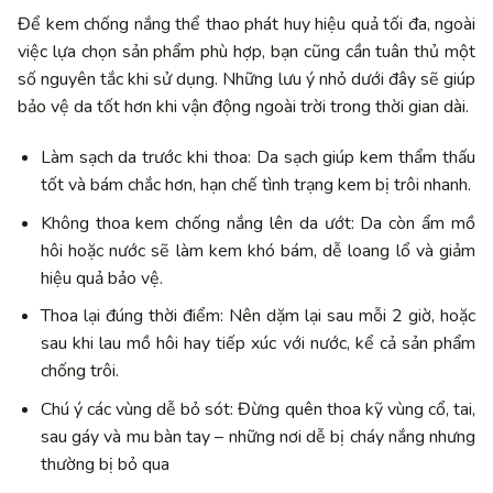
Để kem chống nắng thể thao phát huy hiệu quả tối đa, ngoài
việc lựa chọn sản phẩm phù hợp, bạn cũng cần tuân thủ một
số nguyên tắc khi sử dụng. Những lưu ý nhỏ dưới đây sẽ giúp
bảo vệ da tốt hơn khi vận động ngoài trời trong thời gian dài.
Làm sạch da trước khi thoa: Da sạch giúp kem thẩm thấu
tốt và bám chắc hơn, hạn chế tình trạng kem bị trôi nhanh.
Không thoa kem chống nắng lên da ướt: Da còn ẩm mồ
hôi hoặc nước sẽ làm kem khó bám, dễ loang lổ và giảm
hiệu quả bảo vệ.
Thoa lại đúng thời điểm: Nên dặm lại sau mỗi 2 giờ, hoặc
sau khi lau mồ hôi hay tiếp xúc với nước, kể cả sản phẩm
chống trôi.
Chú ý các vùng dễ bỏ sót: Đừng quên thoa kỹ vùng cổ, tai,
sau gáy và mu bàn tay – những nơi dễ bị cháy nắng nhưng
thường bị bỏ qua