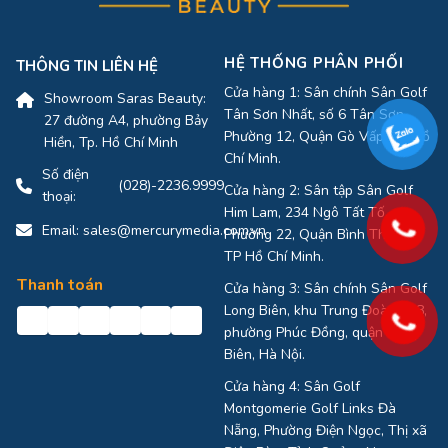
HỆ THỐNG PHÂN PHỐI
THÔNG TIN LIÊN HỆ
Cửa hàng 1: Sân chính Sân Golf
Showroom Saras Beauty:
Tân Sơn Nhất, số 6 Tân Sơn,
27 đường A4, phường Bảy
Phường 12, Quận Gò Vấp, TP Hồ
Hiền, Tp. Hồ Chí Minh
Chí Minh.
Số điện
(028)-2236.9999
Cửa hàng 2: Sân tập Sân Golf
thoại:
Him Lam, 234 Ngô Tất Tố,
Email:
sales@mercurymedia.com.vn
Phường 22, Quận Bình Thạnh,
TP Hồ Chí Minh.
Thanh toán
Cửa hàng 3: Sân chính Sân Golf
Long Biên, khu Trung Đoàn 918,
phường Phúc Đồng, quận Long
Biên, Hà Nội.
Cửa hàng 4: Sân Golf
Montgomerie Golf Links Đà
Nẵng, Phường Điện Ngọc, Thị xã