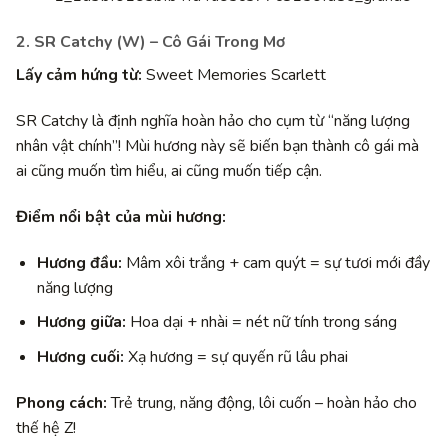
2. SR Catchy (W) – Cô Gái Trong Mơ
Lấy cảm hứng từ:
Sweet Memories Scarlett
SR Catchy là định nghĩa hoàn hảo cho cụm từ “năng lượng
nhân vật chính”! Mùi hương này sẽ biến bạn thành cô gái mà
ai cũng muốn tìm hiểu, ai cũng muốn tiếp cận.
Điểm nổi bật của mùi hương:
Hương đầu:
Mâm xôi trắng + cam quýt = sự tươi mới đầy
năng lượng
Hương giữa:
Hoa dại + nhài = nét nữ tính trong sáng
Hương cuối:
Xạ hương = sự quyến rũ lâu phai
Phong cách:
Trẻ trung, năng động, lôi cuốn – hoàn hảo cho
thế hệ Z!