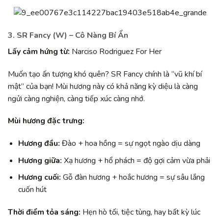
3. SR Fancy (W) – Cô Nàng Bí Ẩn
Lấy cảm hứng từ:
Narciso Rodriguez For Her
Muốn tạo ấn tượng khó quên? SR Fancy chính là “vũ khí bí
mật” của bạn! Mùi hương này có khả năng kỳ diệu là càng
ngửi càng nghiện, càng tiếp xúc càng nhớ.
Mùi hương đặc trưng:
Hương đầu:
Đào + hoa hồng = sự ngọt ngào dịu dàng
Hương giữa:
Xạ hương + hổ phách = độ gợi cảm vừa phải
Hương cuối:
Gỗ đàn hương + hoắc hương = sự sâu lắng
cuốn hút
Thời điểm tỏa sáng:
Hẹn hò tối, tiệc tùng, hay bất kỳ lúc