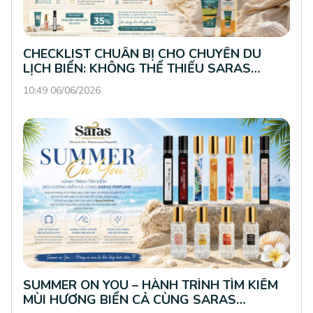
CHECKLIST CHUẨN BỊ CHO CHUYẾN DU
LỊCH BIỂN: KHÔNG THỂ THIẾU SARAS
PERFUME
10:49 06/06/2026
SUMMER ON YOU – HÀNH TRÌNH TÌM KIẾM
MÙI HƯƠNG BIỂN CẢ CÙNG SARAS