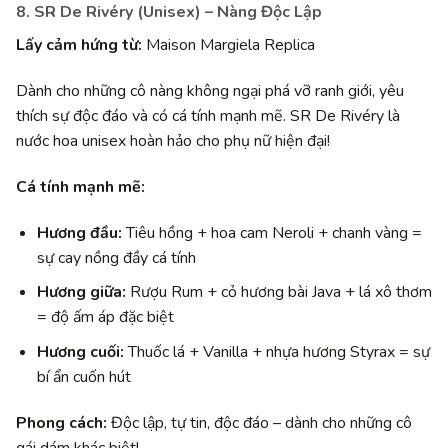
8. SR De Rivéry (Unisex) – Nàng Độc Lập
Lấy cảm hứng từ:
Maison Margiela Replica
Dành cho những cô nàng không ngại phá vỡ ranh giới, yêu
thích sự độc đáo và có cá tính mạnh mẽ. SR De Rivéry là
nước hoa unisex hoàn hảo cho phụ nữ hiện đại!
Cá tính mạnh mẽ:
Hương đầu:
Tiêu hồng + hoa cam Neroli + chanh vàng =
sự cay nồng đầy cá tính
Hương giữa:
Rượu Rum + cỏ hương bài Java + lá xô thơm
= độ ấm áp đặc biệt
Hương cuối:
Thuốc lá + Vanilla + nhựa hương Styrax = sự
bí ẩn cuốn hút
Phong cách:
Độc lập, tự tin, độc đáo – dành cho những cô
gái dám khác biệt!