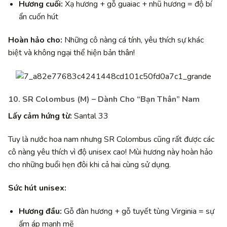
Hương cuối:
Xạ hương + gỗ guaiac + nhũ hương = độ bí
ẩn cuốn hút
Hoàn hảo cho:
Những cô nàng cá tính, yêu thích sự khác
biệt và không ngại thể hiện bản thân!
10. SR Colombus (M) – Dành Cho “Bạn Thân” Nam
Lấy cảm hứng từ:
Santal 33
Tuy là nước hoa nam nhưng SR Colombus cũng rất được các
cô nàng yêu thích vì độ unisex cao! Mùi hương này hoàn hảo
cho những buổi hẹn đôi khi cả hai cùng sử dụng.
Sức hút unisex:
Hương đầu:
Gỗ đàn hương + gỗ tuyết tùng Virginia = sự
ấm áp mạnh mẽ