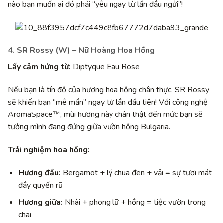
nào bạn muốn ai đó phải “yêu ngay từ lần đầu ngửi”!
4. SR Rossy (W) – Nữ Hoàng Hoa Hồng
Lấy cảm hứng từ:
Diptyque Eau Rose
Nếu bạn là tín đồ của hương hoa hồng chân thực, SR Rossy
sẽ khiến bạn “mê mẩn” ngay từ lần đầu tiên! Với công nghệ
AromaSpace™, mùi hương này chân thật đến mức bạn sẽ
tưởng mình đang đứng giữa vườn hồng Bulgaria.
Trải nghiệm hoa hồng:
Hương đầu:
Bergamot + lý chua đen + vải = sự tươi mát
đầy quyến rũ
Hương giữa:
Nhài + phong lữ + hồng = tiệc vườn trong
chai