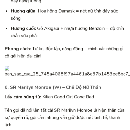
đầy năng lượng
Hương giữa:
Hoa hồng Damask = nét nữ tính đầy sức
sống
Hương cuối:
Gỗ Akigala + nhựa hương Benzoin = độ chín
chắn vừa phải
Phong cách:
Tự tin, độc lập, năng động – chính xác những gì
cô gái hiện đại cần!
6. SR Marilyn Monroe (W) – Chế Độ Nữ Thần
Lấy cảm hứng từ:
Kilian Good Girl Gone Bad
Tên gọi đã nói lên tất cả! SR Marilyn Monroe là hiện thân của
sự quyến rũ, gợi cảm nhưng vẫn giữ được nét tinh tế, thanh
lịch.