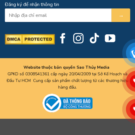
Đăng ký để nhận thông tin
→
Website thuộc bản quyền Sao Thủy Media
GPKD số 0308541361 cấp ngày 20/04/2009 tại Sở Kế Hoạch và
Đầu Tư HCM Cung cấp sản phẩm chất lượng từ các thương hiệu
hàng đầu.