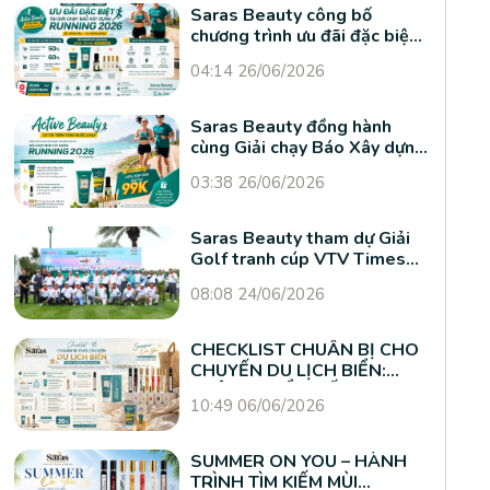
Saras Beauty công bố
chương trình ưu đãi đặc biệt
tại Giải chạy Báo Xây dựng
04:14 26/06/2026
Running 2026
Saras Beauty đồng hành
cùng Giải chạy Báo Xây dựng
Running 2026 tại Vũng Tàu
03:38 26/06/2026
Saras Beauty tham dự Giải
Golf tranh cúp VTV Times
2026
08:08 24/06/2026
CHECKLIST CHUẨN BỊ CHO
CHUYẾN DU LỊCH BIỂN:
KHÔNG THỂ THIẾU SARAS
10:49 06/06/2026
PERFUME
SUMMER ON YOU – HÀNH
TRÌNH TÌM KIẾM MÙI