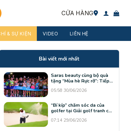
CỬA HÀNG
HÍ & SỰ KIỆN
VIDEO
LIÊN HỆ
Bài viết mới nhất
Saras beauty cùng bộ quà
tặng “Mùa hè Rực rỡ”: Tiếp
sức runner, bứt phá giới hạn
05:58 30/06/2026
“Bí kíp” chăm sóc da của
golfer tại Giải golf tranh cúp
VTV Times lần thứ II
07:14 29/06/2026