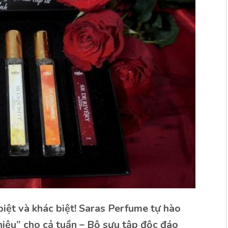
iệt và khác biệt! Saras Perfume tự hào
ệu” cho cả tuần – Bộ sưu tập độc đáo