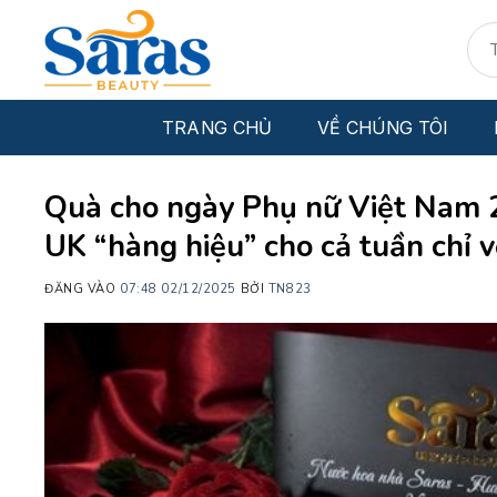
Bỏ
Tìm
qua
kiếm
nội
dung
TRANG CHỦ
VỀ CHÚNG TÔI
Quà cho ngày Phụ nữ Việt Nam 
UK “hàng hiệu” cho cả tuần chỉ v
ĐĂNG VÀO
07:48 02/12/2025
BỞI
TN823