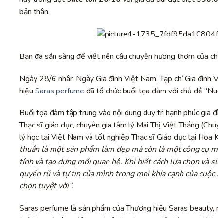
bản thân.
Bạn đã sẵn sàng để viết nên câu chuyện hương thơm của ch
Ngày 28/6 nhân Ngày Gia đình Việt Nam, Tạp chí Gia đình 
hiệu
Saras perfume
đã tổ chức buổi tọa đàm với chủ đề “Nuô
Buổi tọa đàm tập trung vào nội dung duy trì hạnh phúc gia đì
Thạc sĩ giáo dục, chuyên gia tâm lý Mai Thị Việt Thắng
(Chu
lý học tại Việt Nam và tốt nghiệp Thạc sĩ Giáo dục tại Hoa
thuần là một sản phẩm làm đẹp mà còn là một công cụ mạ
tính và tạo dựng mối quan hệ. Khi biết cách lựa chọn và 
quyến rũ và tự tin của mình trong mọi khía cạnh của cuộc 
chọn tuyệt vời
”.
Saras perfume là sản phẩm của Thương hiệu Saras beauty, 