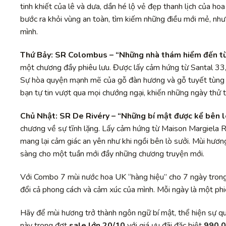
tinh khiết của lê và dưa, dần hé lộ vẻ đẹp thanh lịch của h
bước ra khỏi vùng an toàn, tìm kiếm những điều mới mẻ, n
mình.
Thứ Bảy:
SR Colombus
– “Những nhà thám hiểm đến t
một chương đầy phiêu lưu. Được lấy cảm hứng từ Santal 33,
Sự hòa quyện mạnh mẽ của gỗ đàn hương và gỗ tuyết tùng t
bạn tự tin vượt qua mọi chướng ngại, khiến những ngày thử 
Chủ Nhật:
SR De Rivéry
– “Những bí mật được kể bên l
chương về sự tĩnh lặng. Lấy cảm hứng từ Maison Margiela R
mang lại cảm giác an yên như khi ngồi bên lò sưởi. Mùi hươn
sàng cho một tuần mới đầy những chương truyện mới.
Với Combo 7 mùi nước hoa UK “hàng hiệu” cho 7 ngày trong
đổi cả phong cách và cảm xúc của mình. Mỗi ngày là một ph
Hãy để mùi hương trở thành ngôn ngữ bí mật, thể hiện sự qu
này trong đợt
sale lớn 20/10
với giá ưu đãi đặc biệt
990.