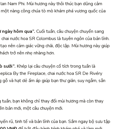
oa lan Nam Phi. Mùi hương này thôi thúc bạn dũng cảm
hư một nàng công chúa tò mò khám phá vương quốc của
ừ ngày hôm qua”.
Cuối tuần, câu chuyện chuyển sang
 chai nước hoa SR Colombus là tuyên ngôn của bản lĩnh.
ạo nên cảm giác vững chãi, độc lập. Mùi hương này giúp
thách trở nên nhẹ nhàng hơn.
ò sưởi”.
Khép lại câu chuyện cổ tích trong tuần là
eplica By the Fireplace, chai nước hoa SR De Rivéry
g gỗ và hạt dẻ ấm áp giúp bạn thư giãn, suy ngẫm, sẵn
 tuần, bạn không chỉ thay đổi mùi hương mà còn thay
iên bản mới, một câu chuyện mới.
yến rũ, tinh tế và bản lĩnh của bạn. Sắm ngay bộ sưu tập
000 VNĐ
để bắt đầu hành trình khám phá và làm mới