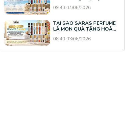
HƯƠNG BIỂN CẢ CÙNG
09:43 04/06/2026
SARAS PERFUME
TẠI SAO SARAS PERFUME
LÀ MÓN QUÀ TẶNG HOÀN
HẢO CHO PHÁI ĐẸP
08:40 03/06/2026
TRONG THÁNG 4 NÀY?