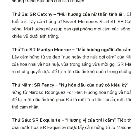
những trang đầu tiên của câu chuyện.
Thứ Ba:
SR Catchy
– “Mùi hương của nữ thần tình ái”.
Câ
tuổi trẻ. Lấy cảm hứng từ Sweet Memories Scarlett, SR Catc
sống. Mùi hương này giúp bạn giải phóng mọi cảm xúc, sống 
khiêu vũ dưới ánh trăng.
Thứ Tư:
SR Marilyn Monroe
– “Mùi hương người lớn cám
Lấy cảm hứng từ vẻ đẹp “nửa ngây thơ nửa gợi cảm” của Kil
của hoa nhài và hoa huệ, vừa trong sáng vừa mời gọi. SR M
rũ nhưng quyền lực, để lại một dấu ấn khó quên trong những
Thứ Năm:
SR Fancy
– “Nụ hôn đầu của quý cô kiêu kỳ”.
hứng từ Narciso Rodriguez For Her. Hương hoa hồng và ho
để lại một dấu ấn khó phai. Đó là một “nụ hôn” bí ẩn, một lờ
thể cảm nhận.
Thứ Sáu:
SR Exquisite
– “Hương vị của trái cấm
”. Tiếp 
chai nước hoa SR Exquisite được lấy cảm hứng từ Jo Malon