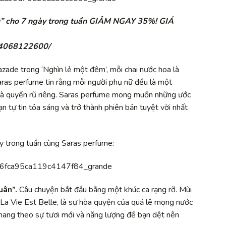
u” cho 7 ngày trong tuần GIẢM NGAY 35%! GIÁ
44068122600/
ade trong ‘Nghìn lẻ một đêm’, mỗi chai nước hoa là
ras perfume tin rằng mỗi người phụ nữ đều là một
và quyến rũ riêng. Saras perfume mong muốn những ước
 tự tin tỏa sáng và trở thành phiên bản tuyệt vời nhất
y trong tuần
cùng Saras perfume:
uân”.
Câu chuyện bắt đầu bằng một khúc ca rạng rỡ. Mùi
 La Vie Est Belle, là sự hòa quyện của quả lê mọng nước
, mang theo sự tươi mới và năng lượng để bạn dệt nên