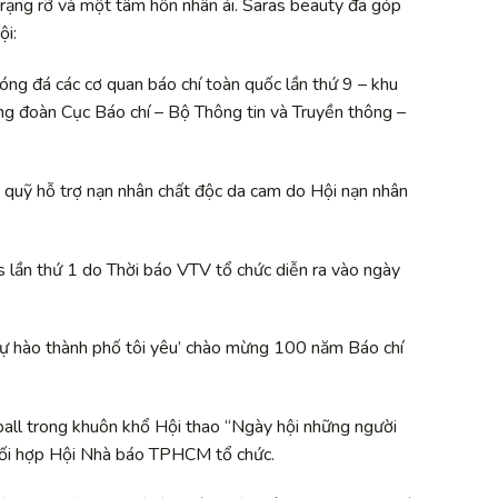
h rạng rỡ và một tâm hồn nhân ái. Saras beauty đã góp
ội:
ng đá các cơ quan báo chí toàn quốc lần thứ 9 – khu
ng đoàn Cục Báo chí – Bộ Thông tin và Truyền thông –
quỹ hỗ trợ nạn nhân chất độc da cam do Hội nạn nhân
 lần thứ 1 do Thời báo VTV tổ chức diễn ra vào ngày
ự hào thành phố tôi yêu’ chào mừng 100 năm Báo chí
all trong khuôn khổ Hội thao “Ngày hội những người
ối hợp Hội Nhà báo TPHCM tổ chức.