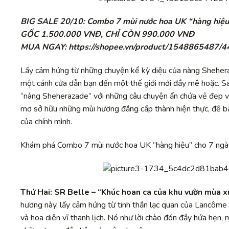
BIG SALE 20/10: Combo 7 mùi nước hoa UK “hàng hiệ
GỐC 1.500.000 VNĐ, CHỈ CÒN 990.000 VNĐ
MUA NGAY: https://shopee.vn/product/1548865487/
Lấy cảm hứng từ những chuyện kể kỳ diệu của nàng Sheheraz
một cánh cửa dẫn bạn đến một thế giới mới đầy mê hoặc. Sa
“nàng Sheherazade” với những câu chuyện ẩn chứa vẻ đẹp 
mơ sở hữu những mùi hương đẳng cấp thành hiện thực, để bạn
của chính mình.
Khám phá Combo 7 mùi nước hoa UK “hàng hiệu” cho 7 ngà
Thứ Hai:
SR Belle
– “Khúc hoan ca của khu vườn mùa x
hương này, lấy cảm hứng từ tinh thần lạc quan của Lancôme
và hoa diên vĩ thanh lịch. Nó như lời chào đón đầy hứa hẹn