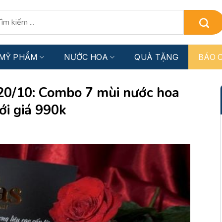
:
MỸ PHẨM
NƯỚC HOA
QUÀ TẶNG
BÁO C
20/10: Combo 7 mùi nước hoa
ới giá 990k