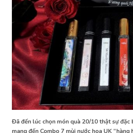
Đã đến lúc chọn món quà 20/10 thật sự đặc b
mang đến Combo 7 mùi nước hoa UK “hàng hi