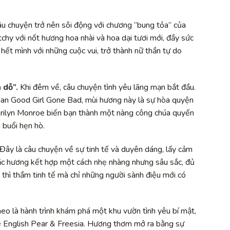
u chuyện trở nên sôi động với chương “bung tỏa” của
hy với nốt hương hoa nhài và hoa dại tươi mới, đầy sức
hết mình với những cuộc vui, trở thành nữ thần tự do
 dỗ”.
Khi đêm về, câu chuyện tình yêu lãng mạn bắt đầu.
ian Good Girl Gone Bad, mùi hương này là sự hòa quyện
arilyn Monroe biến bạn thành một nàng công chúa quyến
 buổi hẹn hò.
Đây là câu chuyện về sự tinh tế và duyên dáng, lấy cảm
ắc hương kết hợp một cách nhẹ nhàng nhưng sâu sắc, đủ
i thì thầm tinh tế mà chỉ những người sành điệu mới có
theo là hành trình khám phá một khu vườn tình yêu bí mật,
e English Pear & Freesia. Hương thơm mở ra bằng sự