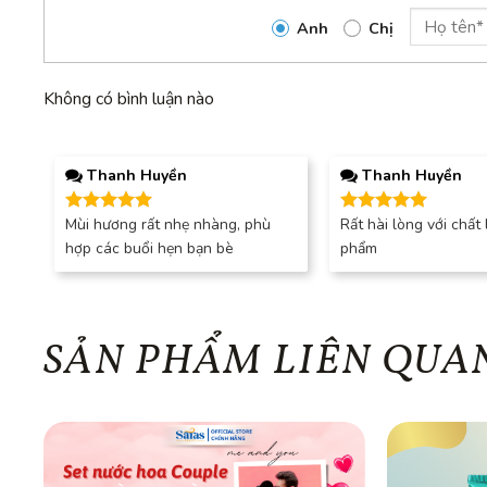
Anh
Chị
Không có bình luận nào
Thanh Huyền
Thanh Huyền
Mùi hương rất nhẹ nhàng, phù
Rất hài lòng với chất
Được xếp
Được xếp
hạng
5
5
hạng
5
5
hợp các buổi hẹn bạn bè
phẩm
sao
sao
SẢN PHẨM LIÊN QUA