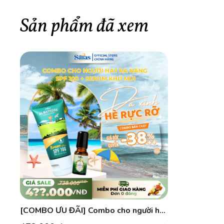
Sản phẩm đã xem
[COMBO ƯU ĐÃI] Combo cho người hay
ra nắng |Kem chống nắng SPF100 +