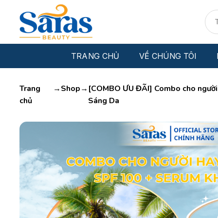
Bỏ
Tìm
qua
kiếm
nội
dung
TRANG CHỦ
VỀ CHÚNG TÔI
Trang
→
Shop
→
[COMBO ƯU ĐÃI] Combo cho người h
chủ
Sáng Da