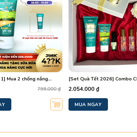
 1] Mua 2 chống nắng
[Set Quà Tết 2026] Combo 
a mặt | Deal mùa nắng cực
Toàn Diện 6 Món | Bảo Vệ Da 
2.054.000
₫
798.000
₫
Hương Đẳng Cấp
AY
MUA NGAY