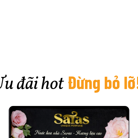
Đừng bỏ lỡ
u đãi hot