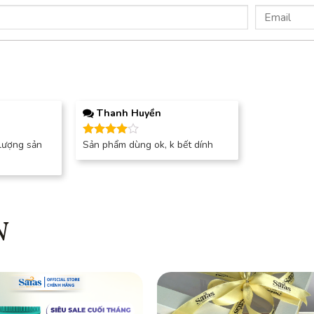
Thanh Huyền
 lượng sản
Sản phẩm dùng ok, k bết dính
Được
xếp hạng
4
5 sao
N