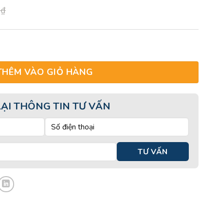
0
₫
i hay ra nắng |Kem chống nắng SPF100 + serum khử mùi vùng cá
THÊM VÀO GIỎ HÀNG
LẠI THÔNG TIN TƯ VẤN