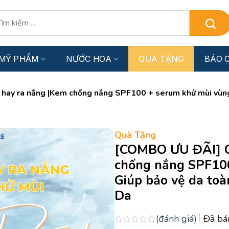
:
MỸ PHẨM
NƯỚC HOA
QUÀ TẶNG
BÁO C
ay ra nắng |Kem chống nắng SPF100 + serum khử mùi vùng 
Quà Tặng
[COMBO ƯU ĐÃI] C
chống nắng SPF100
Giúp bảo vệ da toà
Da
(đánh giá)
Đã b