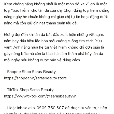
Kem chống nắng không phải là một món đồ xa xỉ, đó là một
loại “bảo hiểm” cho làn da của chị. Chọn đúng loại kem chống
nắng ngày hè chuẩn không chỉ giúp chị tự tin hoạt động dưới
nắng mà còn giữ gìn nét thanh xuân lâu dài.
Đừng đợi đến khi làn da bắt đầu xuất hiện những vết sạm,
nám hay dấu hiệu lão hóa mới cuống cuồng tìm cách “cứu
vãn”. Ánh nắng mùa hè tại Việt Nam không chỉ đơn giản là
gây nóng bức mà còn là tác nhân âm thầm phá hủy làn da
mỗi ngày nếu không được bảo vệ đúng cách.
– Shopee Shop Saras Beauty:
https://shopee.vn/sarasbeauty.store
– TikTok Shop Saras Beauty:
https://www.tiktok.com/@sarasbeautyvn
– Hoặc inbox zalo: 0909 750 307 để được tư vấn trực tiếp