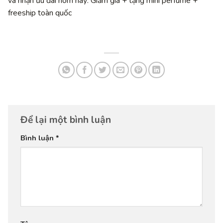
và nhận ưu đãi hôm nay: Giảm giá + tặng mini perfume +
freeship toàn quốc
Để lại một bình luận
Bình luận
*