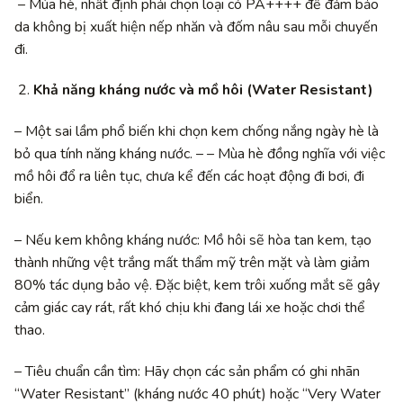
– Mùa hè, nhất định phải chọn loại có PA++++ để đảm bảo
da không bị xuất hiện nếp nhăn và đốm nâu sau mỗi chuyến
đi.
Khả năng kháng nước và mồ hôi (Water Resistant)
– Một sai lầm phổ biến khi chọn kem chống nắng ngày hè là
bỏ qua tính năng kháng nước. – – Mùa hè đồng nghĩa với việc
mồ hôi đổ ra liên tục, chưa kể đến các hoạt động đi bơi, đi
biển.
– Nếu kem không kháng nước: Mồ hôi sẽ hòa tan kem, tạo
thành những vệt trắng mất thẩm mỹ trên mặt và làm giảm
80% tác dụng bảo vệ. Đặc biệt, kem trôi xuống mắt sẽ gây
cảm giác cay rát, rất khó chịu khi đang lái xe hoặc chơi thể
thao.
– Tiêu chuẩn cần tìm: Hãy chọn các sản phẩm có ghi nhãn
“Water Resistant” (kháng nước 40 phút) hoặc “Very Water