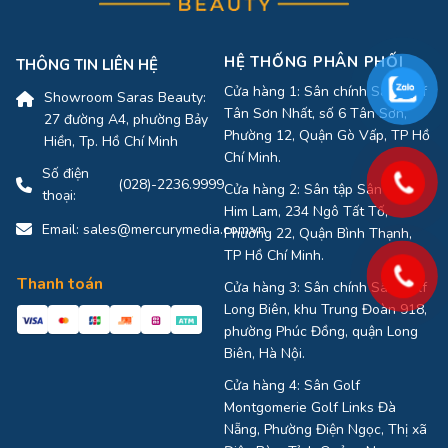
HỆ THỐNG PHÂN PHỐI
THÔNG TIN LIÊN HỆ
Cửa hàng 1: Sân chính Sân Golf
Showroom Saras Beauty:
Tân Sơn Nhất, số 6 Tân Sơn,
27 đường A4, phường Bảy
Phường 12, Quận Gò Vấp, TP Hồ
Hiền, Tp. Hồ Chí Minh
Chí Minh.
Số điện
(028)-2236.9999
Cửa hàng 2: Sân tập Sân Golf
thoại:
Him Lam, 234 Ngô Tất Tố,
Email:
sales@mercurymedia.com.vn
Phường 22, Quận Bình Thạnh,
TP Hồ Chí Minh.
Thanh toán
Cửa hàng 3: Sân chính Sân Golf
Long Biên, khu Trung Đoàn 918,
phường Phúc Đồng, quận Long
Biên, Hà Nội.
Cửa hàng 4: Sân Golf
Montgomerie Golf Links Đà
Nẵng, Phường Điện Ngọc, Thị xã