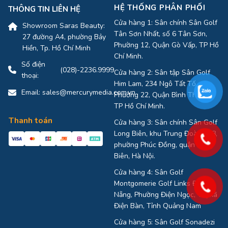
HỆ THỐNG PHÂN PHỐI
THÔNG TIN LIÊN HỆ
Cửa hàng 1: Sân chính Sân Golf
Showroom Saras Beauty:
Tân Sơn Nhất, số 6 Tân Sơn,
27 đường A4, phường Bảy
Phường 12, Quận Gò Vấp, TP Hồ
Hiền, Tp. Hồ Chí Minh
Chí Minh.
Số điện
(028)-2236.9999
Cửa hàng 2: Sân tập Sân Golf
thoại:
Him Lam, 234 Ngô Tất Tố,
Email:
sales@mercurymedia.com.vn
Phường 22, Quận Bình Thạnh,
TP Hồ Chí Minh.
Thanh toán
Cửa hàng 3: Sân chính Sân Golf
Long Biên, khu Trung Đoàn 918,
phường Phúc Đồng, quận Long
Biên, Hà Nội.
Cửa hàng 4: Sân Golf
Montgomerie Golf Links Đà
Nẵng, Phường Điện Ngọc, Thị xã
Điện Bàn, Tỉnh Quảng Nam
Cửa hàng 5: Sân Golf Sonadezi