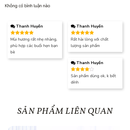
Không có bình luận nào
Thanh Huyền
Thanh Huyền
Mùi hương rất nhẹ nhàng,
Rất hài lòng với chất
Được xếp
Được xếp
hạng
5
5
hạng
5
5
phù hợp các buổi hẹn bạn
lượng sản phẩm
sao
sao
bè
Thanh Huyền
Sản phẩm dùng ok, k bết
Được
xếp hạng
dính
4
5 sao
SẢN PHẨM LIÊN QUAN