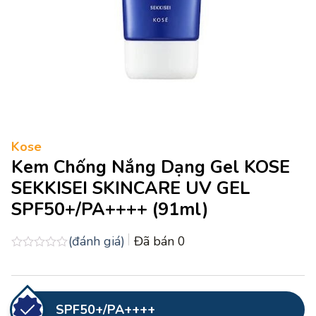
Kose
Kem Chống Nắng Dạng Gel KOSE
SEKKISEI SKINCARE UV GEL
SPF50+/PA++++ (91ml)
(đánh giá)
Đã bán
0
Được
xếp
hạng
0.0
5
SPF50+/PA++++
sao