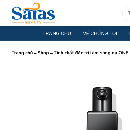
Bỏ
Tìm
qua
kiếm
nội
dung
TRANG CHỦ
VỀ CHÚNG TÔI
Trang chủ
→
Shop
→
Tinh chất đặc trị làm sáng da O