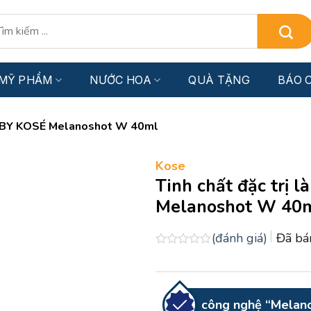
:
MỸ PHẨM
NƯỚC HOA
QUÀ TẶNG
BÁO C
NE BY KOSÉ Melanoshot W 40ml
Kose
Tinh chất đặc trị
Melanoshot W 40
(đánh giá)
Đã b
Được
xếp
hạng
0.0
5
công nghệ “Melan
sao