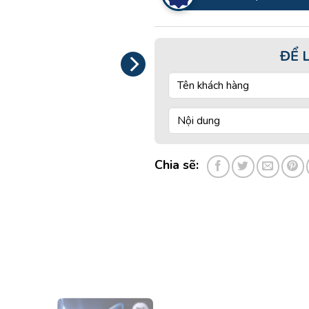
ĐỂ 
Chia sẽ: