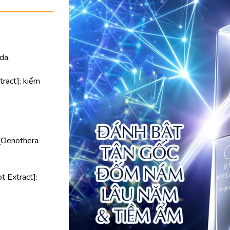
da.
ract]: kiểm
 [Oenothera
t Extract]: