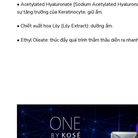
• Acetylated Hyaluronate [Sodium Acetylated Hyalurona
sự tăng trưởng của Keratinocyte, giữ ẩm.
• Chiết xuất hoa Lily (Lily Extract): dưỡng ẩm.
• Ethyl Oleate: thúc đẩy quá trình thẫm thấu diễn ra nhan