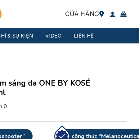
CỬA HÀNG
HÍ & SỰ KIỆN
VIDEO
LIÊN HỆ
 làm sáng da ONE BY KOSÉ
ml
án
0
oshooter”
công thức “Melanoceutica