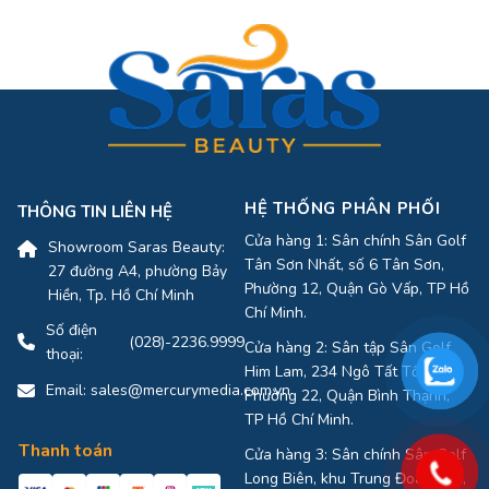
HỆ THỐNG PHÂN PHỐI
THÔNG TIN LIÊN HỆ
Cửa hàng 1: Sân chính Sân Golf
Showroom Saras Beauty:
Tân Sơn Nhất, số 6 Tân Sơn,
27 đường A4, phường Bảy
Phường 12, Quận Gò Vấp, TP Hồ
Hiền, Tp. Hồ Chí Minh
Chí Minh.
Số điện
(028)-2236.9999
Cửa hàng 2: Sân tập Sân Golf
thoại:
Him Lam, 234 Ngô Tất Tố,
Email:
sales@mercurymedia.com.vn
Phường 22, Quận Bình Thạnh,
TP Hồ Chí Minh.
Thanh toán
Cửa hàng 3: Sân chính Sân Golf
Long Biên, khu Trung Đoàn 918,