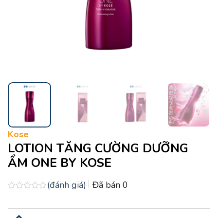
Kose
LOTION TĂNG CƯỜNG DƯỠNG
ẨM ONE BY KOSE
(đánh giá)
Đã bán
0
Được
xếp
hạng