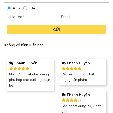
Anh
Chị
GỬI
Không có bình luận nào
Thanh Huyền
Thanh Huyền
Mùi hương rất nhẹ nhàng,
Rất hài lòng với chất
Được xếp
Được xếp
hạng
5
5
hạng
5
5
phù hợp các buổi hẹn bạn
lượng sản phẩm
sao
sao
bè
Thanh Huyền
Sản phẩm dùng ok, k bết
Được
xếp hạng
dính