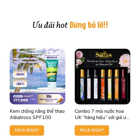
Đừng bỏ lỡ!!
Ưu đãi hot
Kem chống nắng thể thao
Combo 7 mùi nước hoa
Albatross SPF100
UK “hàng hiệu” với giá ưu
đãi
MUA NGAY
MUA NGAY