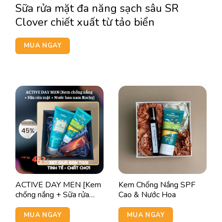
Sữa rửa mặt đa năng sạch sâu SR
Clover chiết xuất từ tảo biển
MUA NGAY
ACTIVE DAY MEN [Kem
Kem Chống Nắng SPF
chống nắng + Sữa rửa
Cao & Nước Hoa
mặt + Nước hoa nam
Rocky]
MUA NGAY
MUA NGAY