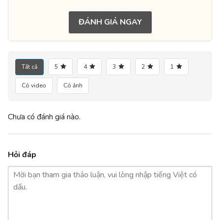
ĐÁNH GIÁ NGAY
Tất cả
5
4
3
2
1
Có video
Có ảnh
Chưa có đánh giá nào.
Hỏi đáp