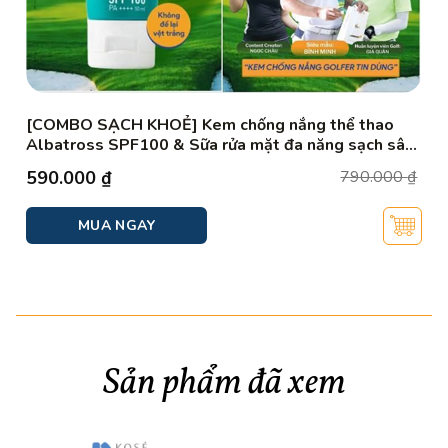
[COMBO SẠCH KHOẺ] Kem chống nắng thể thao
Albatross SPF100 & Sữa rửa mặt đa năng sạch sâu
SR Clover
Giá
Giá
590.000
₫
790.000
₫
gốc
hiện
là:
tại
MUA NGAY
790.000 ₫.
là:
590.000 ₫.
Sản phẩm đã xem