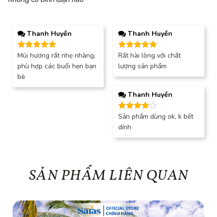
Thanh Huyền
Thanh Huyền
Mùi hương rất nhẹ nhàng,
Rất hài lòng với chất
Được xếp
Được xếp
hạng
5
5
hạng
5
5
phù hợp các buổi hẹn bạn
lượng sản phẩm
sao
sao
bè
Thanh Huyền
Sản phẩm dùng ok, k bết
Được
xếp hạng
dính
4
5 sao
SẢN PHẨM LIÊN QUAN