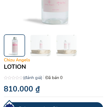
Chizu Angels
LOTION
(đánh giá)
Đã bán
0
Được
810.000
₫
xếp
hạng
0.0
5
sao