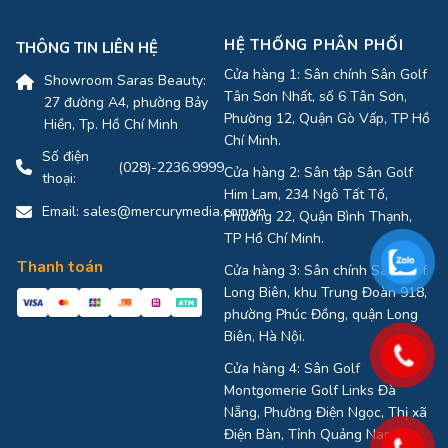
HỆ THỐNG PHÂN PHỐI
THÔNG TIN LIÊN HỆ
Cửa hàng 1: Sân chính Sân Golf
Showroom Saras Beauty:
Tân Sơn Nhất, số 6 Tân Sơn,
27 đường A4, phường Bảy
Phường 12, Quận Gò Vấp, TP Hồ
Hiền, Tp. Hồ Chí Minh
Chí Minh.
Số điện
(028)-2236.9999
Cửa hàng 2: Sân tập Sân Golf
thoại:
Him Lam, 234 Ngô Tất Tố,
Email:
sales@mercurymedia.com.vn
Phường 22, Quận Bình Thạnh,
TP Hồ Chí Minh.
Thanh toán
Cửa hàng 3: Sân chính Sân Golf
Long Biên, khu Trung Đoàn 918,
phường Phúc Đồng, quận Long
Biên, Hà Nội.
Cửa hàng 4: Sân Golf
Montgomerie Golf Links Đà
Nẵng, Phường Điện Ngọc, Thị xã
Điện Bàn, Tỉnh Quảng Nam